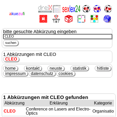
a
kue
zu
fi
bitte gesuchte Abkürzung eingeben
1 Abkürzungen mit CLEO
CLEO
home
kontakt
neuste
statistik
hitliste
impressum
datenschutz
cookies
1 Abkürzungen mit CLEO gefunden
Abkürzung
Erklärung
Kategorie
Conference on Lasers and Electro-
CLEO
Organisation
Optics