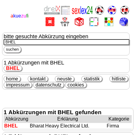
a
kue
zu
fi
bitte gesuchte Abkürzung eingeben
1 Abkürzungen mit BHEL
BHEL
home
kontakt
neuste
statistik
hitliste
impressum
datenschutz
cookies
1 Abkürzungen mit BHEL gefunden
Abkürzung
Erklärung
Kategorie
BHEL
Bharat Heavy Electrical Ltd.
Firma