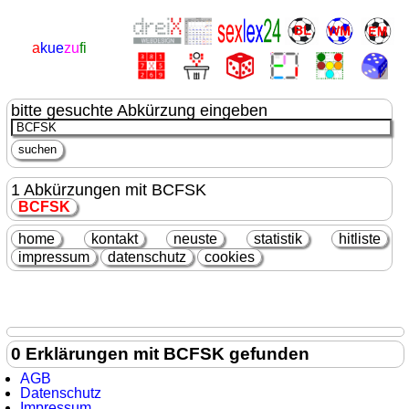
a
kue
zu
fi
bitte gesuchte Abkürzung eingeben
1 Abkürzungen mit BCFSK
BCFSK
home
kontakt
neuste
statistik
hitliste
impressum
datenschutz
cookies
0 Erklärungen mit BCFSK gefunden
AGB
Datenschutz
Impressum