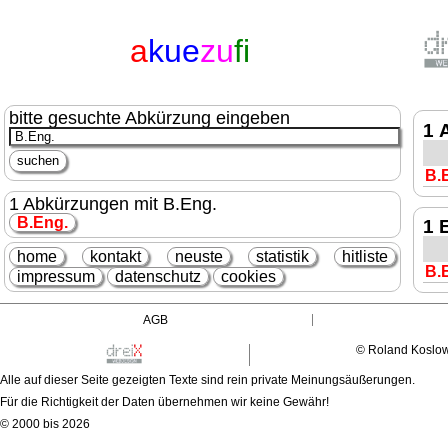
a
kue
zu
fi
bitte gesuchte Abkürzung eingeben
1 
B.
1 Abkürzungen mit B.Eng.
B.Eng.
1 
home
kontakt
neuste
statistik
hitliste
B.
impressum
datenschutz
cookies
AGB
© Roland Koslo
Alle auf dieser Seite gezeigten Texte sind rein private Meinungsäußerungen.
Für die Richtigkeit der Daten übernehmen wir keine Gewähr!
© 2000 bis 2026